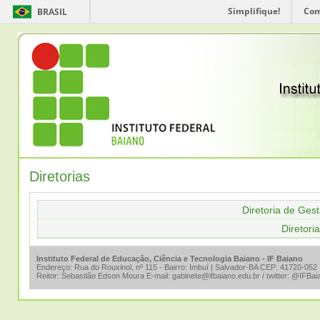
Simplifique!
Com
BRASIL
Diretorias
Diretoria de Ges
Diretori
Instituto Federal de Educação, Ciência e Tecnologia Baiano - IF Baiano
Endereço: Rua do Rouxinol, nº 115 - Bairro: Imbuí | Salvador-BA CEP: 41720-052 
Reitor: Sebastião Edson Moura E-mail: gabinete@ifbaiano.edu.br / twitter: @IFBaia