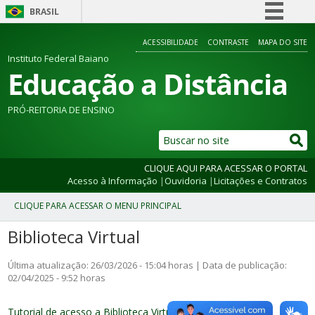
BRASIL
Simplifique!
ACESSIBILIDADE
CONTRASTE
MAPA DO SITE
Comunica BR
Instituto Federal Baiano
Educação a Distância
Participe
Acesso à informação
PRÓ-REITORIA DE ENSINO
Legislação
Canais
CLIQUE AQUI PARA ACESSAR O PORTAL
Acesso à Informação
|
Ouvidoria
|
Licitações e Contratos
Biblioteca Virtual
Última atualização: 26/03/2026 - 15:04 horas | Data de publicação:
02/04/2025 - 9:52 horas
Tutorial de acesso a Biblioteca Virtual