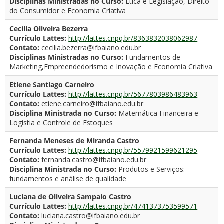
Disciplinas Ministradas no Curso:
Ética e Legislação, Direito
do Consumidor e Economia Criativa
Cecília Oliveira Bezerra
Currículo Lattes:
http://lattes.cnpq.br/8363832038062987
Contato:
cecilia.bezerra@ifbaiano.edu.br
Disciplinas Ministradas no Curso:
Fundamentos de
Marketing,Empreendedorismo e Inovação e Economia Criativa
Etiene Santiago Carneiro
Currículo Lattes:
http://lattes.cnpq.br/5677803986483963
Contato:
etiene.carneiro@ifbaiano.edu.br
Disciplina Ministrada no Curso:
Matemática Financeira e
Logístia e Controle de Estoques
Fernanda Meneses de Miranda Castro
Currículo Lattes:
http://lattes.cnpq.br/5579921599621295
Contato:
fernanda.castro@ifbaiano.edu.br
Disciplina Ministrada no Curso:
Produtos e Serviços:
fundamentos e análise de qualidade
Luciana de Oliveira Sampaio Castro
Currículo Lattes:
http://lattes.cnpq.br/4741373753599571
Contato:
luciana.castro@ifbaiano.edu.br