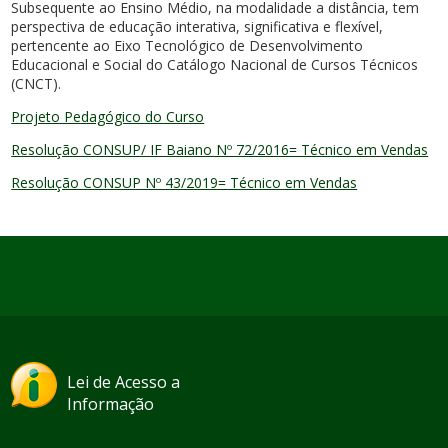
Subsequente ao Ensino Médio, na modalidade a distância, tem
perspectiva de educação interativa, significativa e flexível,
pertencente ao Eixo Tecnológico de Desenvolvimento
Educacional e Social do Catálogo Nacional de Cursos Técnicos
(CNCT).
Projeto Pedagógico do Curso
Resolução CONSUP/ IF Baiano Nº 72/2016= Técnico em Vendas
Resolução CONSUP Nº 43/2019= Técnico em Vendas
Lei de Acesso a
Informação