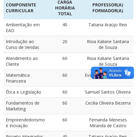
CARGA
COMPONENTE
PROFESSOR(A)
HORÁRIA
CURRICULAR
FORMADOR(A)
TOTAL
Ambientação em
40
Tatiana Araújo Reis
EAD
Introdução ao
20
Risia Kaliane Santana
Curso de Vendas
de Souza
Atendimento ao
60
Risia Kaliane Santana
Cliente
de Souza
Matemática
60
Evanildes Costa Santos
Financeira
Ética e Legislação
60
Samuel Santos Oliveira
Fundamentos de
60
Cecilia Oliveira Bezerra
Marketing
Empreendedorismo
60
Fernanda Meneses
e Inovação
Miranda de Castro
Projeto Integrador
40
Tatiana Araújo Reis