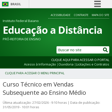
BRASIL
Simplifique!
ACESSIBILIDADE
CONTRASTE
MAPA DO SITE
Comunica BR
Instituto Federal Baiano
Educação a Distância
Participe
Acesso à informação
PRÓ-REITORIA DE ENSINO
Legislação
Canais
CLIQUE AQUI PARA ACESSAR O PORTAL
Acesso à Informação
|
Ouvidoria
|
Licitações e Contratos
Curso Técnico em Vendas
Subsequente ao Ensino Médio
Última atualização: 27/02/2026 - 9:10 horas | Data de publicação:
31/05/2019 - 10:01 horas