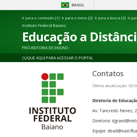
BRASIL
Ir para o conteúdo [1]
Ir para o menu [2]
Ir para a busca [3]
Ir pa
Instituto Federal Baiano
Educação a Distânc
PRÓ-REITORIA DE ENSINO
CLIQUE AQUI PARA ACESSAR O PORTAL
Contatos
Última atualização: 02/0
Diretoria de Educaçã
Av. Tancredo Neves, 2
Diretoria: dgraed@reito
Equipe: dead@ead.ifba