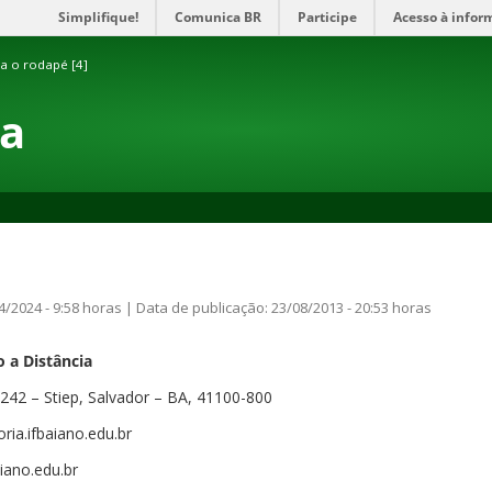
Simplifique!
Comunica BR
Participe
Acesso à infor
ra o rodapé [4]
ia
4/2024 - 9:58 horas | Data de publicação: 23/08/2013 - 20:53 horas
o a Distância
242 – Stiep, Salvador – BA, 41100-800
ria.ifbaiano.edu.br
iano.edu.br