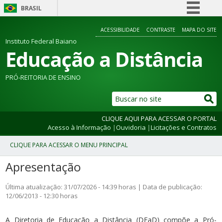
BRASIL
Simplifique!
ACESSIBILIDADE
CONTRASTE
MAPA DO SITE
Comunica BR
Instituto Federal Baiano
Educação a Distância
Participe
Acesso à informação
PRÓ-REITORIA DE ENSINO
Legislação
Canais
CLIQUE AQUI PARA ACESSAR O PORTAL
Acesso à Informação
|
Ouvidoria
|
Licitações e Contratos
Apresentação
Última atualização: 31/07/2026 - 14:39 horas | Data de publicação:
12/06/2013 - 12:30 horas
A Diretoria de Educação a Distância (DEaD) compõe a Pró-