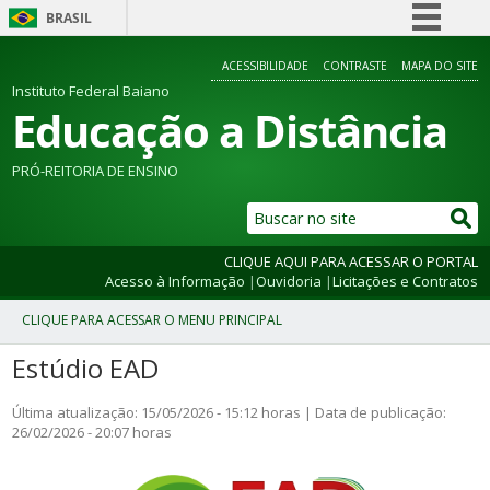
BRASIL
Simplifique!
ACESSIBILIDADE
CONTRASTE
MAPA DO SITE
Comunica BR
Instituto Federal Baiano
Educação a Distância
Participe
Acesso à informação
PRÓ-REITORIA DE ENSINO
Legislação
Canais
CLIQUE AQUI PARA ACESSAR O PORTAL
Acesso à Informação
|
Ouvidoria
|
Licitações e Contratos
Estúdio EAD
Última atualização: 15/05/2026 - 15:12 horas | Data de publicação:
26/02/2026 - 20:07 horas