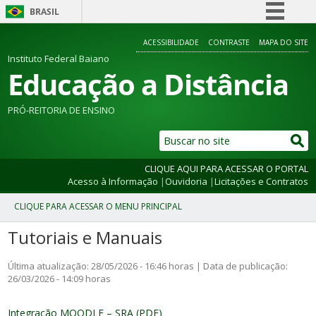
BRASIL
Simplifique!
ACESSIBILIDADE
CONTRASTE
MAPA DO SITE
Comunica BR
Instituto Federal Baiano
Educação a Distância
Participe
Acesso à informação
PRÓ-REITORIA DE ENSINO
Legislação
Canais
CLIQUE AQUI PARA ACESSAR O PORTAL
Acesso à Informação
|
Ouvidoria
|
Licitações e Contratos
Tutoriais e Manuais
Última atualização: 28/05/2026 - 16:46 horas | Data de publicação:
26/03/2026 - 14:09 horas
Integração MOODLE – SRA (PDF)