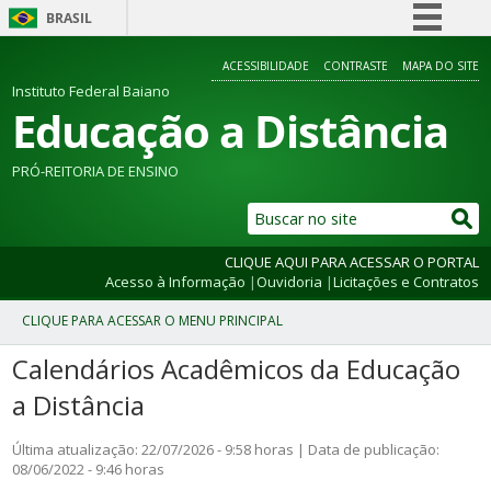
BRASIL
Simplifique!
ACESSIBILIDADE
CONTRASTE
MAPA DO SITE
Comunica BR
Instituto Federal Baiano
Educação a Distância
Participe
Acesso à informação
PRÓ-REITORIA DE ENSINO
Legislação
Canais
CLIQUE AQUI PARA ACESSAR O PORTAL
Acesso à Informação
|
Ouvidoria
|
Licitações e Contratos
Calendários Acadêmicos da Educação
a Distância
Última atualização: 22/07/2026 - 9:58 horas | Data de publicação:
08/06/2022 - 9:46 horas