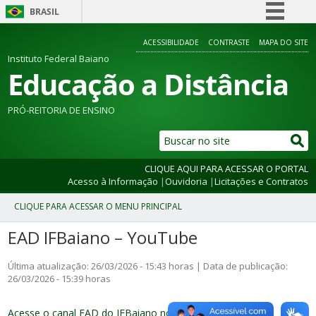
BRASIL
Simplifique!
ACESSIBILIDADE
CONTRASTE
MAPA DO SITE
Comunica BR
Instituto Federal Baiano
Educação a Distância
Participe
Acesso à informação
PRÓ-REITORIA DE ENSINO
Legislação
Canais
CLIQUE AQUI PARA ACESSAR O PORTAL
Acesso à Informação
|
Ouvidoria
|
Licitações e Contratos
EAD IFBaiano – YouTube
Última atualização: 26/03/2026 - 15:43 horas | Data de publicação:
26/03/2026 - 15:39 horas
Acesse o canal EAD do IFBaiano no Youtube