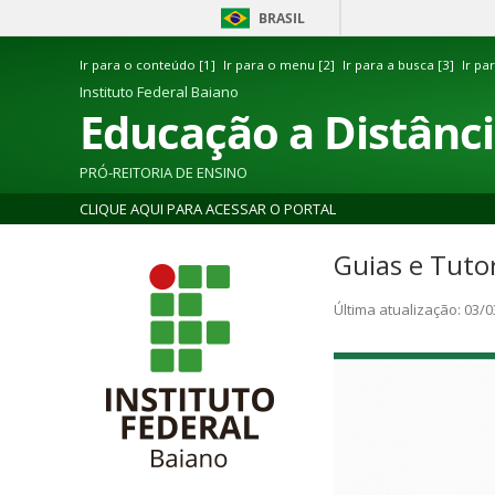
BRASIL
Ir para o conteúdo [1]
Ir para o menu [2]
Ir para a busca [3]
Ir pa
Instituto Federal Baiano
Educação a Distânc
PRÓ-REITORIA DE ENSINO
CLIQUE AQUI PARA ACESSAR O PORTAL
Guias e Tutor
Última atualização: 03/0