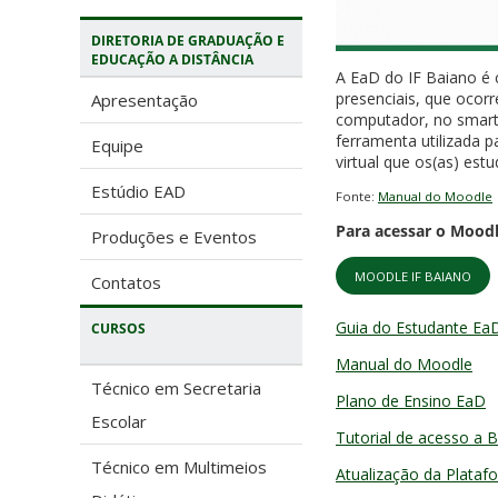
DIRETORIA DE GRADUAÇÃO E
EDUCAÇÃO A DISTÂNCIA
A EaD do IF Baiano é 
presenciais, que ocor
Apresentação
computador, no smart
ferramenta utilizada 
Equipe
virtual que os(as) estu
Estúdio EAD
Fonte:
Manual do Moodle
Para acessar o Moodl
Produções e Eventos
MOODLE IF BAIANO
Contatos
Guia do Estudante Ea
CURSOS
Manual do Moodle
Técnico em Secretaria
Plano de Ensino EaD
Escolar
Tutorial de acesso a Bi
Técnico em Multimeios
Atualização da Plata